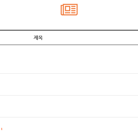
제목
기
1