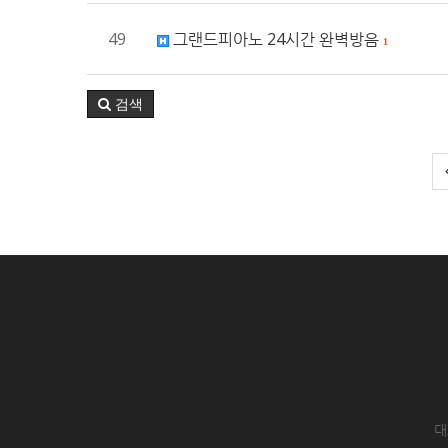
49
그랜드피아노 24시간 완벽방음
1
검색
대