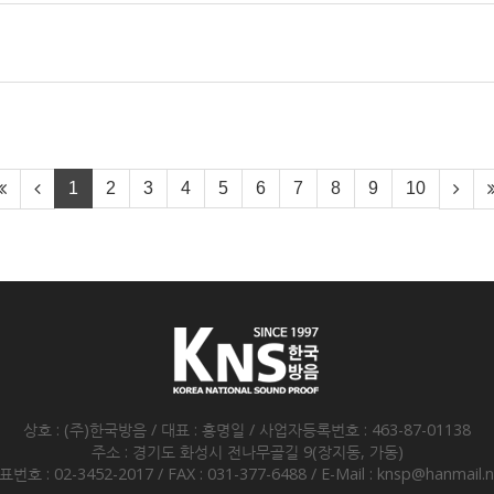
1
2
3
4
5
6
7
8
9
10
상호 : (주)한국방음 / 대표 : 홍명일 /
사업자등록번호 : 463-87-01138
주소 : 경기도 화성시 전나무골길 9
(장지동, 가동)
표번호 : 02-3452-2017 /
FAX : 031-377-6488 / E-Mail : knsp@hanmail.